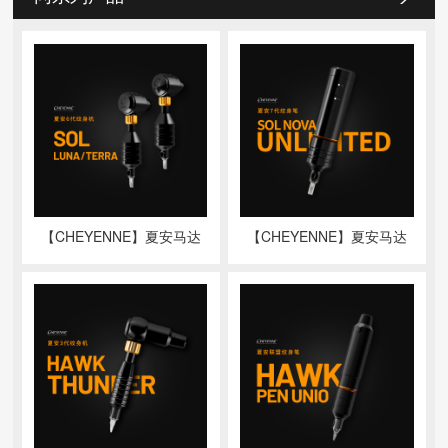
【CHEYENNE】夏安马达
【CHEYENNE】夏安马达
机SOL LUNA/TERRA
机SOL NOVA Unlimited